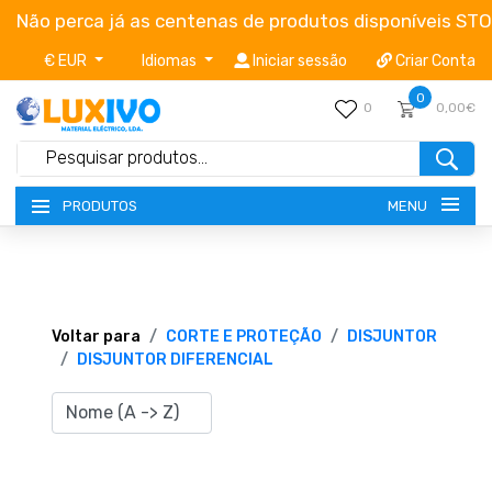
Não perca já as centenas de produtos disponíveis ST
€ EUR
Idiomas
Iniciar sessão
Criar Conta
0
0
0,00€
MENU
PRODUTOS
NOVIDADES
TERMOS E CONDIÇÕES
Voltar para
CORTE E PROTEÇÃO
DISJUNTOR
DISJUNTOR DIFERENCIAL
CATÁLOGOS
CAMPANHAS