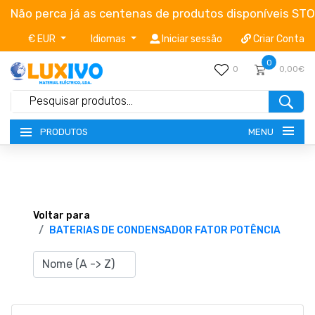
Não perca já as centenas de produtos disponíveis ST
€ EUR
Idiomas
Iniciar sessão
Criar Conta
0
0
0,00€
MENU
PRODUTOS
NOVIDADES
TERMOS E CONDIÇÕES
Voltar para
BATERIAS DE CONDENSADOR FATOR POTÊNCIA
CATÁLOGOS
CAMPANHAS