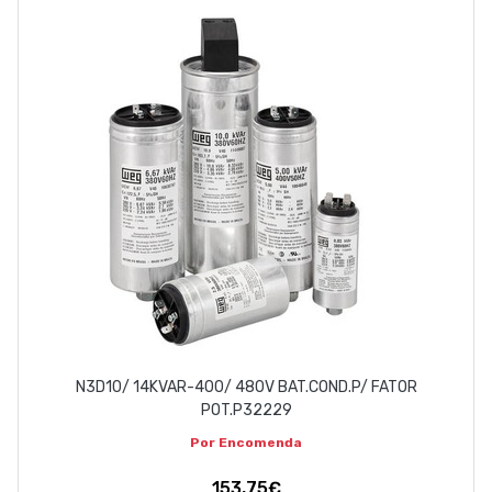
EMPRESA
CONTACTOS
263 710 898
geral@luxivo.pt
N3D10/ 14KVAR-400/ 480V BAT.COND.P/ FATOR
POT.P32229
Por Encomenda
153,75€