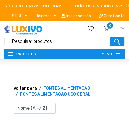
Não perca já as centenas de produtos disponíveis ST
€ EUR
Idiomas
Iniciar sessão
Criar Conta
0
0
0,00€
MENU
PRODUTOS
NOVIDADES
TERMOS E CONDIÇÕES
Voltar para
FONTES ALIMENTAÇÃO
FONTES ALIMENTAÇÃO USO GERAL
CATÁLOGOS
CAMPANHAS