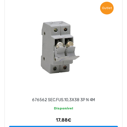
EMPRESA
Outlet
CONTACTOS
263 710 898
geral@luxivo.pt
676562 SEC.FUS.10,3X38 3P N 4M
Disponível
17,88€