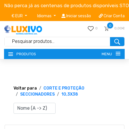
Não perca já as centenas de produtos disponíveis ST
€ EUR
Idiomas
Iniciar sessão
Criar Conta
0
0
0,00€
MENU
PRODUTOS
NOVIDADES
TERMOS E CONDIÇÕES
Voltar para
CORTE E PROTEÇÃO
SECCIONADORES
10,3X38
CATÁLOGOS
CAMPANHAS