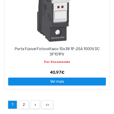
Porta Fúsivel Fotovoltaico 10x38 1P-25A 1000V DC
DF101PV
Por Encomenda
40,97€
Ver mais
1
2
>
>>