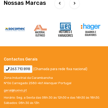
Nossas Marcas
Contactos Gerais
263 710 898
(Chamada para rede fixa nacional)
Zona Industrial da Carambancha
Nº06 Carregado 2580-461 Alenquer Portugal
geral@luxivo.pt
Horário: Seg. a Sexta das 08h:30 às 12h30 e das 14h30 às 18h30.
Sábados: 08h:30 ás 13h