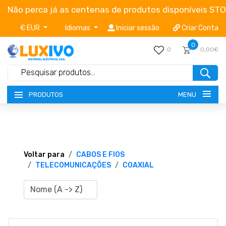
Não perca já as centenas de produtos disponíveis ST
€ EUR
Idiomas
Iniciar sessão
Criar Conta
0
0
0,00€
MENU
PRODUTOS
NOVIDADES
TERMOS E CONDIÇÕES
Voltar para
CABOS E FIOS
TELECOMUNICAÇÕES
COAXIAL
CATÁLOGOS
CAMPANHAS