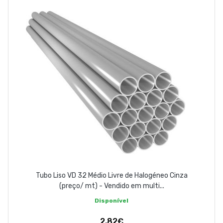
EMPRESA
CONTACTOS
263 710 898
geral@luxivo.pt
Tubo Liso VD 32 Médio Livre de Halogéneo Cinza
(preço/ mt) - Vendido em multi...
Disponível
2,82€