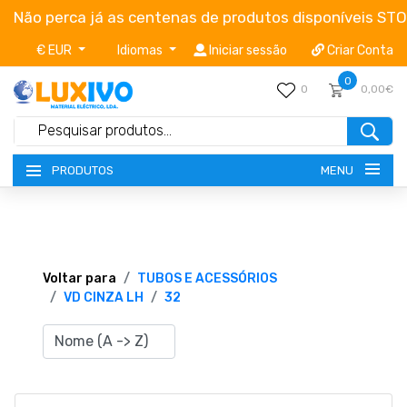
Não perca já as centenas de produtos disponíveis ST
€ EUR
Idiomas
Iniciar sessão
Criar Conta
0
0
0,00€
MENU
PRODUTOS
NOVIDADES
TERMOS E CONDIÇÕES
Voltar para
TUBOS E ACESSÓRIOS
VD CINZA LH
32
CATÁLOGOS
CAMPANHAS