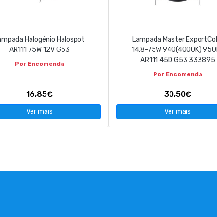
ãmpada Halogénio Halospot
Lampada Master ExportCol
AR111 75W 12V G53
14,8-75W 940(4000K) 950
AR111 45D G53 333895
Por Encomenda
Por Encomenda
16,85€
30,50€
Ver mais
Ver mais