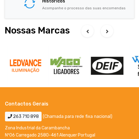
Históricos
Acompanhe o processo das suas encomendas
Nossas Marcas
Contactos Gerais
263 710 898
(Chamada para rede fixa nacional)
Zona Industrial da Carambancha
Nº06 Carregado 2580-461 Alenquer Portugal