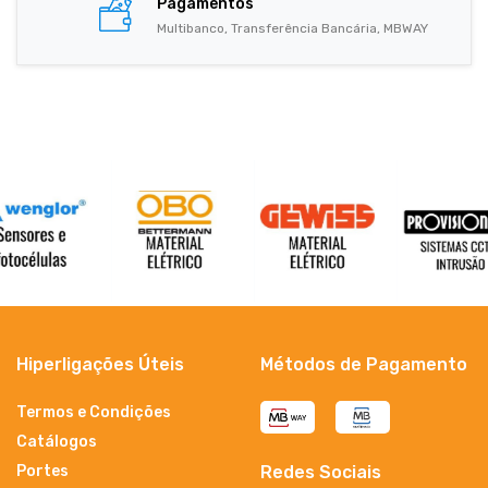
Pagamentos
Multibanco, Transferência Bancária, MBWAY
Hiperligações Úteis
Métodos de Pagamento
Termos e Condições
Catálogos
Portes
Redes Sociais