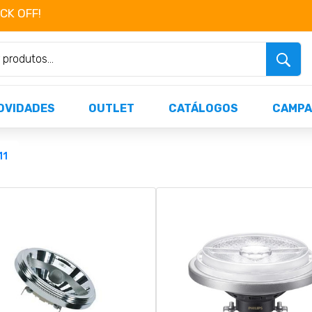
OCK OFF!
Não perca já as centenas de produtos dispo
OVIDADES
OUTLET
CATÁLOGOS
CAMPA
11