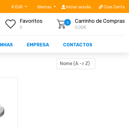
níveis STOCK OFF!
Não perca já as centenas de prod
€ EUR
Idiomas
Iniciar sessão
Criar Conta
Favoritos
Carrinho de Compras
0
0
0,00€
NHAS
EMPRESA
CONTACTOS