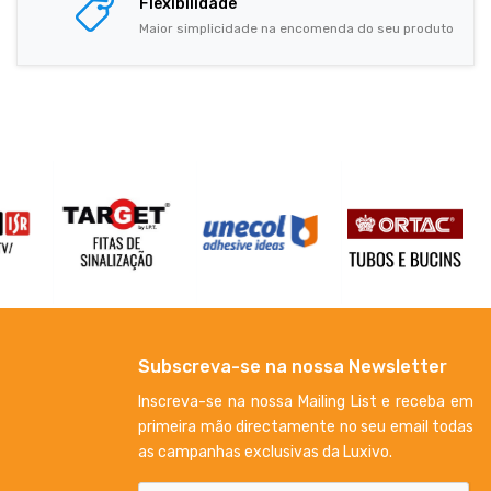
Flexibilidade
Maior simplicidade na encomenda do seu produto
Subscreva-se na nossa Newsletter
Inscreva-se na nossa Mailing List e receba em
primeira mão directamente no seu email todas
as campanhas exclusivas da Luxivo.