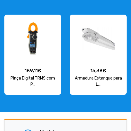
189,11€
15,38€
Pinça Digital TRMS com
Armadura Estanque para
P...
L...