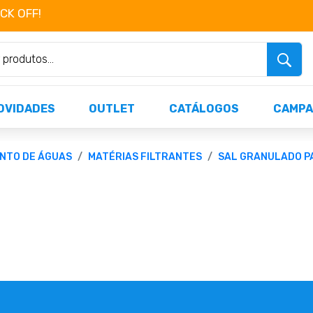
OCK OFF!
Não perca já as centenas de produtos dispo
OVIDADES
OUTLET
CATÁLOGOS
CAMPA
NTO DE ÁGUAS
MATÉRIAS FILTRANTES
SAL GRANULADO PA