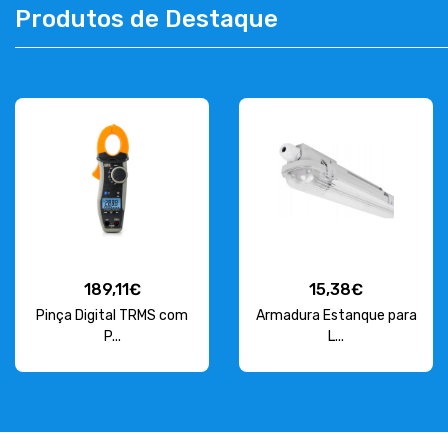
Produtos de Destaque
CONTACTOS
263 710 898
geral@luxivo.pt
189,11€
15,38€
Pinça Digital TRMS com
Armadura Estanque para
P...
L...