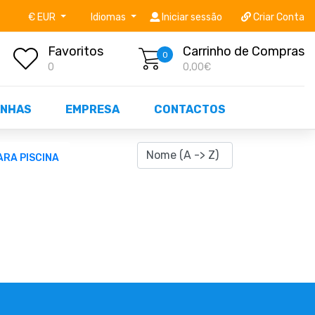
níveis STOCK OFF!
Não perca já as centenas de prod
€ EUR
Idiomas
Iniciar sessão
Criar Conta
Favoritos
Carrinho de Compras
0
0
0,00€
NHAS
EMPRESA
CONTACTOS
RA PISCINA