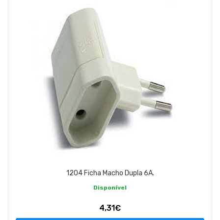
EMPRESA
CONTACTOS
263 710 898
geral@luxivo.pt
1204 Ficha Macho Dupla 6A.
Disponível
4,31€