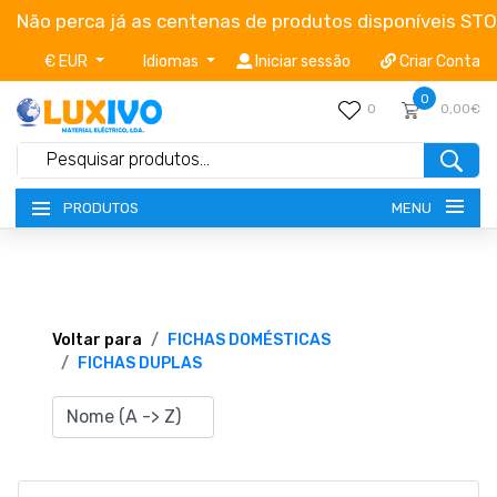
Não perca já as centenas de produtos disponíveis ST
€ EUR
Idiomas
Iniciar sessão
Criar Conta
0
0
0,00€
MENU
PRODUTOS
NOVIDADES
TERMOS E CONDIÇÕES
Voltar para
FICHAS DOMÉSTICAS
FICHAS DUPLAS
CATÁLOGOS
CAMPANHAS