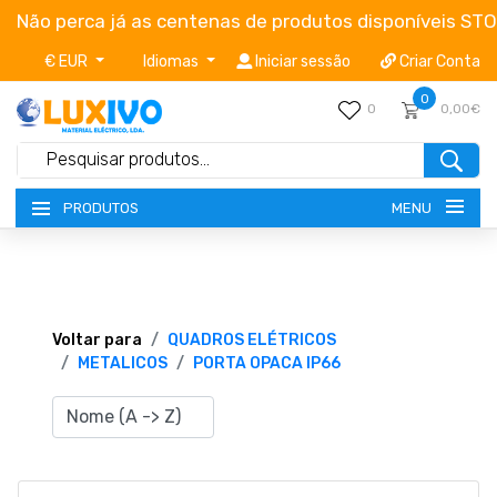
Não perca já as centenas de produtos disponíveis ST
€ EUR
Idiomas
Iniciar sessão
Criar Conta
0
0
0,00€
MENU
PRODUTOS
NOVIDADES
TERMOS E CONDIÇÕES
Voltar para
QUADROS ELÉTRICOS
METALICOS
PORTA OPACA IP66
CATÁLOGOS
CAMPANHAS