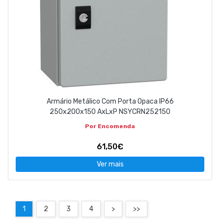
Armário Metálico Com Porta Opaca IP66
250x200x150 AxLxP NSYCRN252150
Por Encomenda
61,50€
Ver mais
1
2
3
4
>
>>