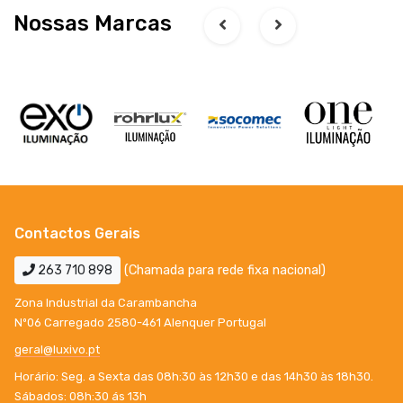
Nossas Marcas
Contactos Gerais
263 710 898
(Chamada para rede fixa nacional)
Zona Industrial da Carambancha
Nº06 Carregado 2580-461 Alenquer Portugal
geral@luxivo.pt
Horário: Seg. a Sexta das 08h:30 às 12h30 e das 14h30 às 18h30.
Sábados: 08h:30 ás 13h