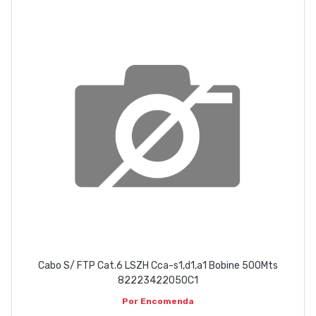
EMPRESA
CONTACTOS
263 710 898
geral@luxivo.pt
Cabo S/ FTP Cat.6 LSZH Cca-s1,d1,a1 Bobine 500Mts
82223422050C1
Por Encomenda