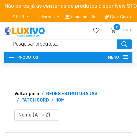
Não perca já as centenas de produtos disponíveis ST
€ EUR
Idiomas
Iniciar sessão
Criar Conta
0
0
0,00€
MENU
PRODUTOS
NOVIDADES
TERMOS E CONDIÇÕES
Voltar para
REDES ESTRUTURADAS
PATCH CORD
10M
CATÁLOGOS
CAMPANHAS