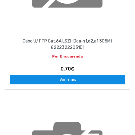
Cabo U/ FTP Cat.6A LSZH Dca-s1,d2,a1 305Mt
82223222031D1
Por Encomenda
0,70€
Ver mais