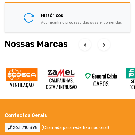
Históricos
Acompanhe o processo das suas encomendas
Nossas Marcas
Contactos Gerais
263 710 898
(Chamada para rede fixa nacional)