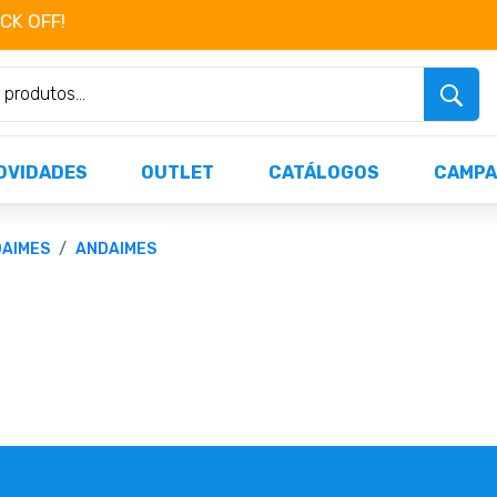
OCK OFF!
Não perca já as centenas de produtos dispo
OVIDADES
OUTLET
CATÁLOGOS
CAMPA
DAIMES
ANDAIMES