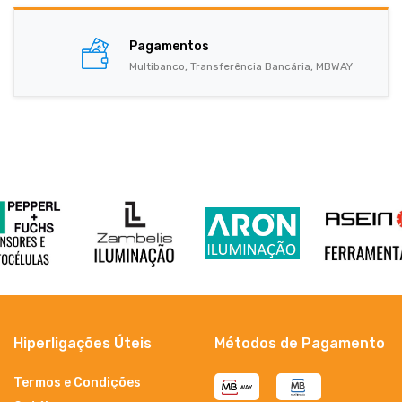
Pagamentos
Multibanco, Transferência Bancária, MBWAY
Hiperligações Úteis
Métodos de Pagamento
Termos e Condições