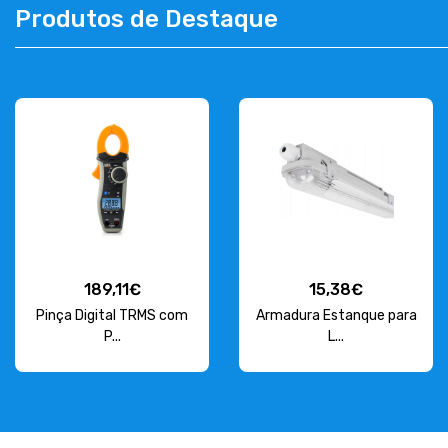
Produtos de Destaque
CONTACTOS
263 710 898
geral@luxivo.pt
189,11€
15,38€
Pinça Digital TRMS com
Armadura Estanque para
P...
L...