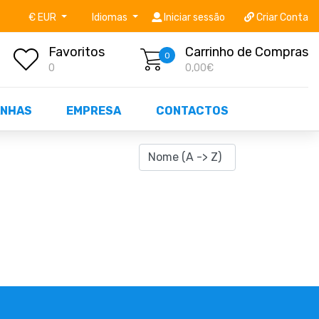
níveis STOCK OFF!
Não perca já as centenas de prod
€ EUR
Idiomas
Iniciar sessão
Criar Conta
Favoritos
Carrinho de Compras
0
0
0,00€
NHAS
EMPRESA
CONTACTOS