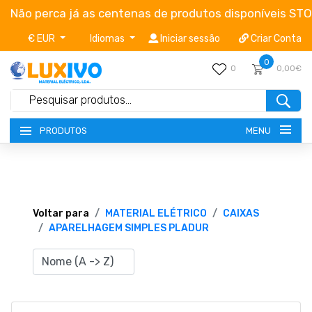
Não perca já as centenas de produtos disponíveis ST
€ EUR
Idiomas
Iniciar sessão
Criar Conta
0
0
0,00€
MENU
PRODUTOS
NOVIDADES
TERMOS E CONDIÇÕES
Voltar para
MATERIAL ELÉTRICO
CAIXAS
APARELHAGEM SIMPLES PLADUR
CATÁLOGOS
CAMPANHAS