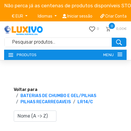
Não perca já as centenas de produtos disponíveis ST
€ EUR
Idiomas
Iniciar sessão
Criar Conta
0
0
0,00€
MENU
PRODUTOS
NOVIDADES
TERMOS E CONDIÇÕES
Voltar para
BATERIAS DE CHUMBO E GEL/PILHAS
PILHAS RECARREGAVEIS
LR14/C
CATÁLOGOS
CAMPANHAS