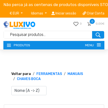
Não perca já as centenas de produtos disponíveis ST
€ EUR
Idiomas
Iniciar sessão
Criar Conta
0
0
0,00€
MENU
PRODUTOS
NOVIDADES
TERMOS E CONDIÇÕES
Voltar para
FERRAMENTAS
MANUAIS
CHAVES BOCA
CATÁLOGOS
CAMPANHAS