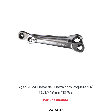
EMPRESA
CONTACTOS
263 710 898
geral@luxivo.pt
Ação 2024 Chave de Luneta com Roquete 10/
13...17/ 19mm 110782
Por Encomenda
24,60€