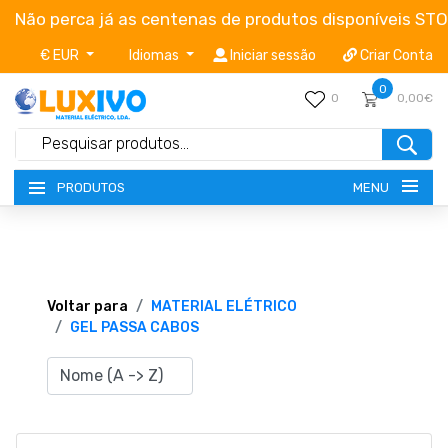
Não perca já as centenas de produtos disponíveis ST
€ EUR
Idiomas
Iniciar sessão
Criar Conta
0
0
0,00€
MENU
PRODUTOS
NOVIDADES
TERMOS E CONDIÇÕES
Voltar para
MATERIAL ELÉTRICO
GEL PASSA CABOS
CATÁLOGOS
CAMPANHAS