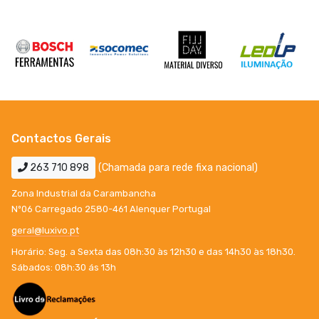
Contactos Gerais
263 710 898
(Chamada para rede fixa nacional)
Zona Industrial da Carambancha
Nº06 Carregado 2580-461 Alenquer Portugal
geral@luxivo.pt
Horário: Seg. a Sexta das 08h:30 às 12h30 e das 14h30 às 18h30.
Sábados: 08h:30 ás 13h