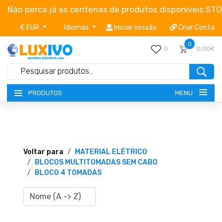
Não perca já as centenas de produtos disponíveis ST
€ EUR
Idiomas
Iniciar sessão
Criar Conta
0
0
0,00€
MENU
PRODUTOS
NOVIDADES
TERMOS E CONDIÇÕES
Voltar para
MATERIAL ELÉTRICO
BLOCOS MULTITOMADAS SEM CABO
BLOCO 4 TOMADAS
CATÁLOGOS
CAMPANHAS