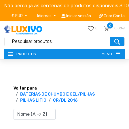
Não perca já as centenas de produtos disponíveis ST
€ EUR
Idiomas
Iniciar sessão
Criar Conta
0
0
0,00€
MENU
PRODUTOS
NOVIDADES
TERMOS E CONDIÇÕES
Voltar para
BATERIAS DE CHUMBO E GEL/PILHAS
PILHAS LITIO
CR/DL 2016
CATÁLOGOS
CAMPANHAS