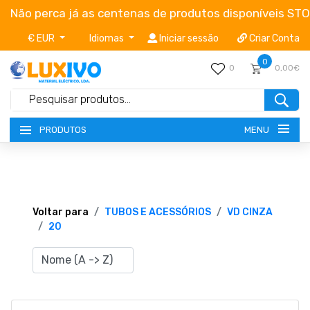
Não perca já as centenas de produtos disponíveis ST
€ EUR
Idiomas
Iniciar sessão
Criar Conta
0
0
0,00€
MENU
PRODUTOS
NOVIDADES
TERMOS E CONDIÇÕES
Voltar para
TUBOS E ACESSÓRIOS
VD CINZA
20
CATÁLOGOS
CAMPANHAS