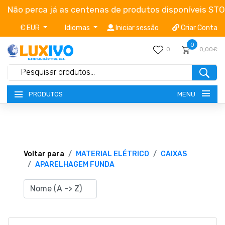
Não perca já as centenas de produtos disponíveis ST
€ EUR
Idiomas
Iniciar sessão
Criar Conta
0
0
0,00€
MENU
PRODUTOS
NOVIDADES
TERMOS E CONDIÇÕES
Voltar para
MATERIAL ELÉTRICO
CAIXAS
APARELHAGEM FUNDA
CATÁLOGOS
CAMPANHAS