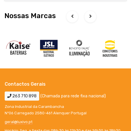
Nossas Marcas
Contactos Gerais
263 710 898
(Chamada para rede fixa nacional)
Zona Industrial da Carambancha
Nº06 Carregado 2580-461 Alenquer Portugal
geral@luxivo.pt
Horário: Seg. a Sexta das 08h:30 às 12h30 e das 14h30 às 18h30.