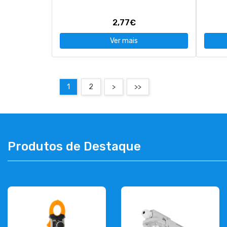
2,77€
Ver mais
1
2
>
>>
Produtos de Destaque