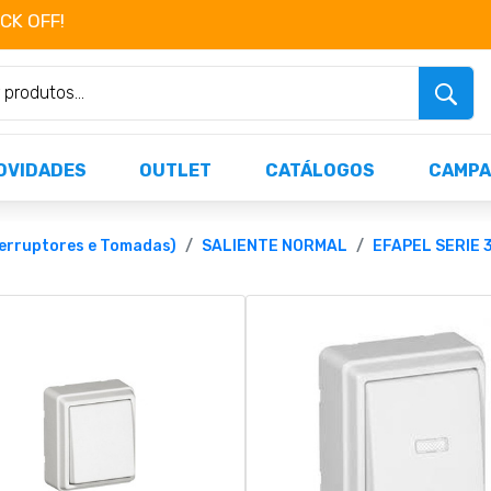
OCK OFF!
Não perca já as centenas de produtos dispo
OVIDADES
OUTLET
CATÁLOGOS
CAMPA
rruptores e Tomadas)
SALIENTE NORMAL
EFAPEL SERIE 