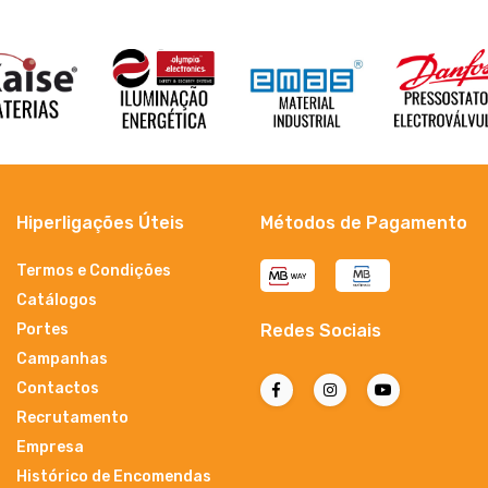
Hiperligações Úteis
Métodos de Pagamento
Termos e Condições
Catálogos
Portes
Redes Sociais
Campanhas
Contactos
Recrutamento
Empresa
Histórico de Encomendas