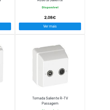
a
Roseta Saliente
Disponível
2,08€
Ver mais
Tomada Saliente R-TV
Passagem