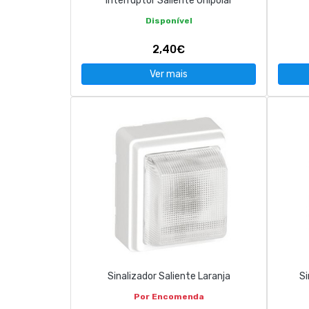
Interruptor Saliente Unipolar
Disponível
2,40€
Ver mais
Sinalizador Saliente Laranja
Si
Por Encomenda