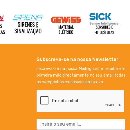
Subscreva-se na nossa Newsletter
Inscreva-se na nossa Mailing List e receba em
primeira mão directamente no seu email todas
as campanhas exclusivas da Luxivo.