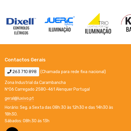
Contactos Gerais
263 710 898
(Chamada para rede fixa nacional)
Zona Industrial da Carambancha
Nº06 Carregado 2580-461 Alenquer Portugal
geral@luxivo.pt
Horário: Seg. a Sexta das 08h:30 às 12h30 e das 14h30 às
18h30.
Sábados: 08h:30 ás 13h