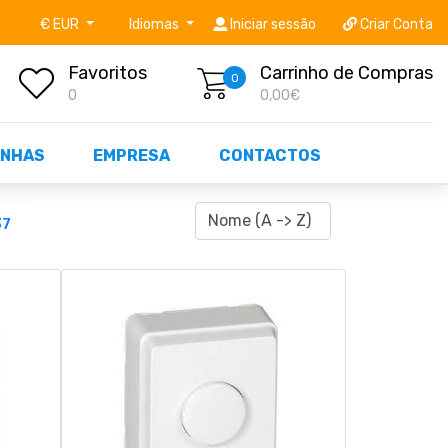
níveis STOCK OFF!
Não perca já as centenas de prod
€ EUR
Idiomas
Iniciar sessão
Criar Conta
Favoritos
Carrinho de Compras
0
0
0,00€
NHAS
EMPRESA
CONTACTOS
37