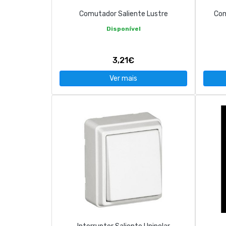
Comutador Saliente Lustre
Com
Disponível
3,21€
Ver mais