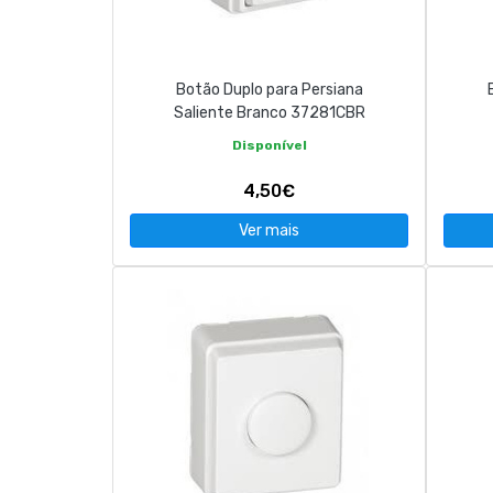
CONTACTOS
Botão Duplo para Persiana
263 710 898
geral@luxivo.pt
Saliente Branco 37281CBR
Disponível
4,50€
Ver mais