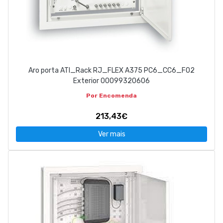
Aro porta ATI_Rack RJ_FLEX A375 PC6_CC6_FO2
Exterior 00099320606
Por Encomenda
213,43€
Ver mais