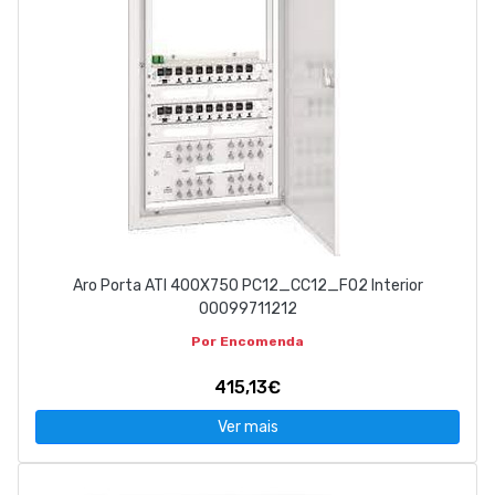
Aro Porta ATI 400X750 PC12_CC12_FO2 Interior
00099711212
Por Encomenda
415,13€
Ver mais