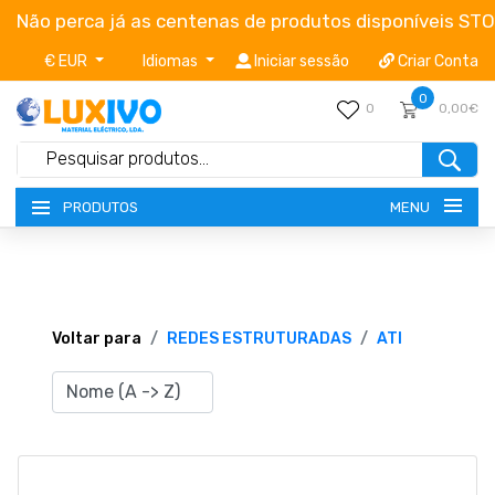
Não perca já as centenas de produtos disponíveis ST
€ EUR
Idiomas
Iniciar sessão
Criar Conta
0
0
0,00€
MENU
PRODUTOS
NOVIDADES
TERMOS E CONDIÇÕES
Voltar para
REDES ESTRUTURADAS
ATI
CATÁLOGOS
CAMPANHAS