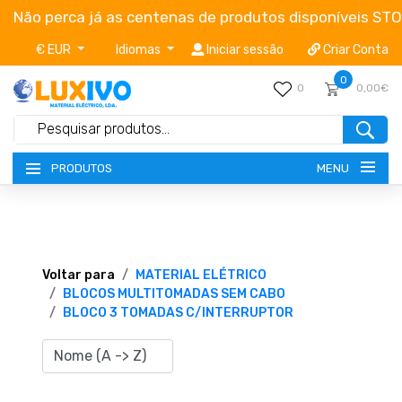
Não perca já as centenas de produtos disponíveis ST
€ EUR
Idiomas
Iniciar sessão
Criar Conta
0
0
0,00€
MENU
PRODUTOS
NOVIDADES
TERMOS E CONDIÇÕES
Voltar para
MATERIAL ELÉTRICO
BLOCOS MULTITOMADAS SEM CABO
BLOCO 3 TOMADAS C/INTERRUPTOR
CATÁLOGOS
CAMPANHAS