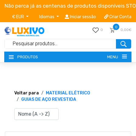
Não perca já as centenas de produtos disponíveis ST
€ EUR
Idiomas
Iniciar sessão
Criar Conta
0
0
0,00€
MENU
PRODUTOS
NOVIDADES
TERMOS E CONDIÇÕES
Voltar para
MATERIAL ELÉTRICO
GUIAS DE AÇO REVESTIDA
CATÁLOGOS
CAMPANHAS