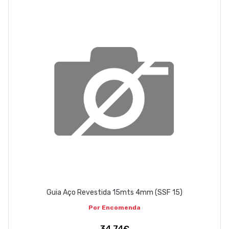
EMPRESA
CONTACTOS
263 710 898
geral@luxivo.pt
Guia Aço Revestida 15mts 4mm (SSF 15)
Por Encomenda
34,74€