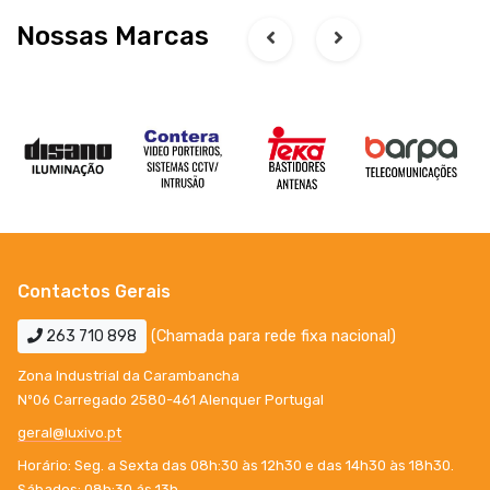
Nossas Marcas
Contactos Gerais
263 710 898
(Chamada para rede fixa nacional)
Zona Industrial da Carambancha
Nº06 Carregado 2580-461 Alenquer Portugal
geral@luxivo.pt
Horário: Seg. a Sexta das 08h:30 às 12h30 e das 14h30 às 18h30.
Sábados: 08h:30 ás 13h